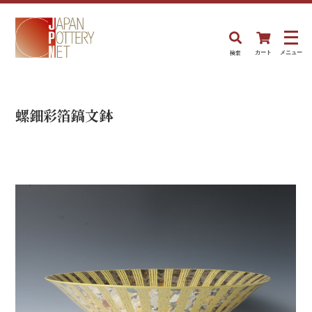
検索
カート
メニュー
螺鈿彩箔鎬文鉢