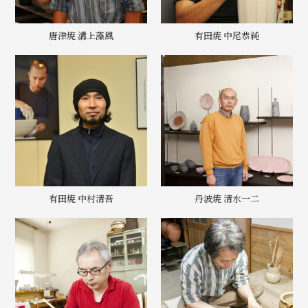
唐津焼 溝上藻風
有田焼 中尾恭純
有田焼 中村清吾
丹波焼 清水一二