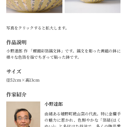
写真をクリックすると拡大します。
作品説明
小野達郎 作 「螺鈿彩箔鎬文鉢」です。鎬文を彫った黄磁の鉢に
様々な色箔を指でちぎって貼った鉢です。
サイズ
径52cm×高13cm
作家紹介
小野達郎
由緒ある嬉野町琥山窯の代表。特に金襴手
の魅力に惹かれ、色鮮やかな「箔結(はく
ゆい)」と名付けた技法で、多くの陶芸愛