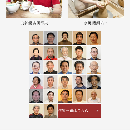
九谷焼 吉田幸央
京焼 猪飼祐一
作家一覧はこちら