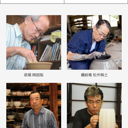
萩焼 岡田裕
備前焼 松井與之