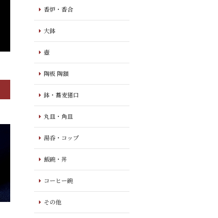
香炉・香合
大鉢
壺
陶板 陶額
鉢・蕎麦猪口
丸皿・角皿
湯呑・コップ
飯碗・丼
コーヒー碗
その他