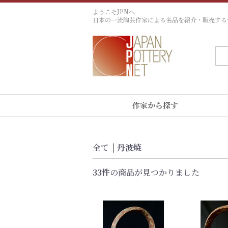
ようこそJPNへ
日本の一流陶芸作家による名品を紹介・販売する
作家から探す
全て
|
丹波焼
33件
の商品が見つかりました