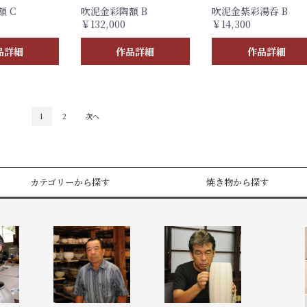
 C
吹泥金彩陶額 B
吹泥金紫彩湯呑 B
￥132,000
￥14,300
品詳細
作品詳細
作品詳細
1
2
次へ
カテゴリーから探す
焼き物から探す