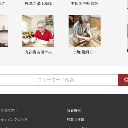
與之
唐津焼 溝上藻風
有田焼 中尾恭純
一二
九谷焼 吉田幸央
京焼 猪飼祐一
初めての方へ
新着情報
ショッピングガイド
展覧会情報