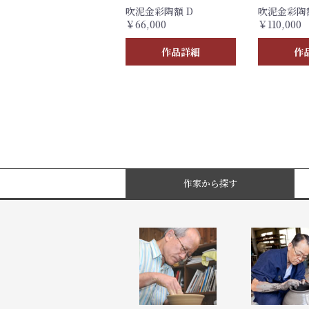
吹泥金彩陶額 D
吹泥金彩陶額
￥66,000
￥110,000
作品詳細
作
作家から探す