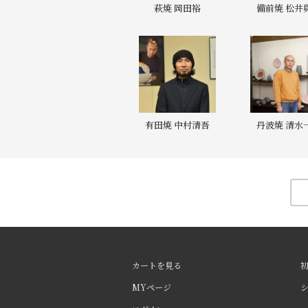
萩焼 岡田裕
備前焼 松井
有田焼 中村清吾
丹波焼 清水
カートを見る
MYページ