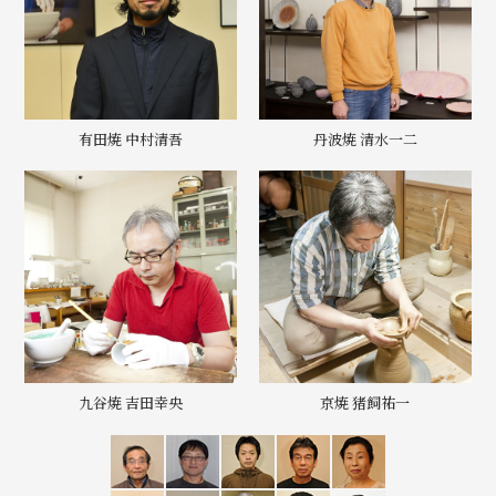
有田焼 中村清吾
丹波焼 清水一二
九谷焼 吉田幸央
京焼 猪飼祐一