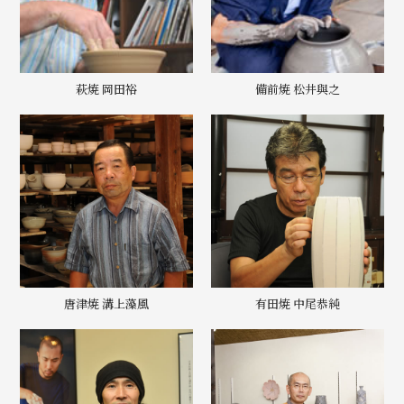
萩焼 岡田裕
備前焼 松井與之
唐津焼 溝上藻風
有田焼 中尾恭純