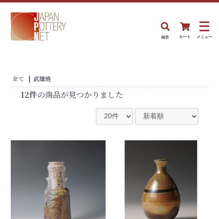
検索
カート
メニュー
全て
|
武雄焼
12件
の商品が見つかりました