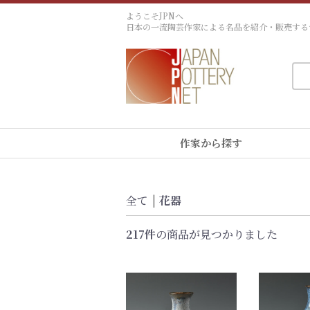
ようこそJPNへ
日本の一流陶芸作家による名品を紹介・販売する
作家から探す
全て
|
花器
217件
の商品が見つかりました