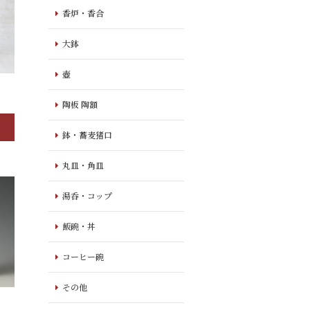
香炉・香合
大鉢
壺
陶板 陶額
鉢・蕎麦猪口
丸皿・角皿
湯呑・コップ
飯碗・丼
コーヒー碗
その他