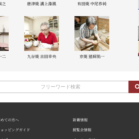
與之
唐津焼 溝上藻風
有田焼 中尾恭純
一二
九谷焼 吉田幸央
京焼 猪飼祐一
初めての方へ
新着情報
ショッピングガイド
展覧会情報