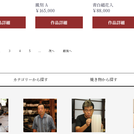
風刻 A
青白磁花入
￥165,000
￥88,000
品詳細
作品詳細
作品詳細
2
3
4
5
...
次へ
最後へ
カテゴリーから探す
焼き物から探す