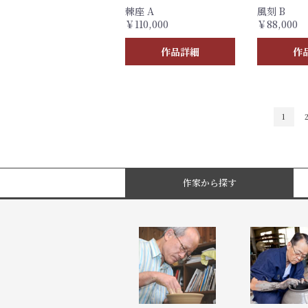
棘座 A
風刻 B
￥110,000
￥88,000
作品詳細
作
1
作家から探す