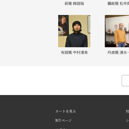
萩焼 岡田裕
備前焼 松井
有田焼 中村清吾
丹波焼 清水
カートを見る
MYページ