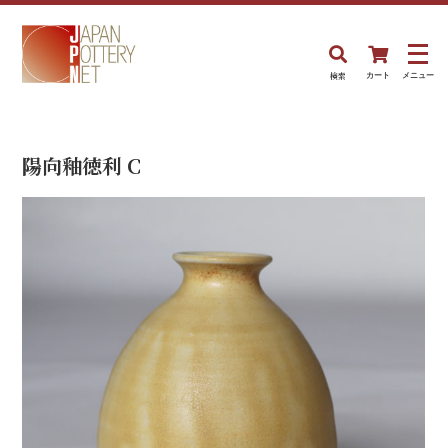
検索
カート
メニュー
陽向釉徳利 C