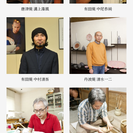
唐津焼 溝上藻風
有田焼 中尾恭純
有田焼 中村清吾
丹波焼 清水一二