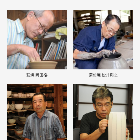
萩焼 岡田裕
備前焼 松井與之