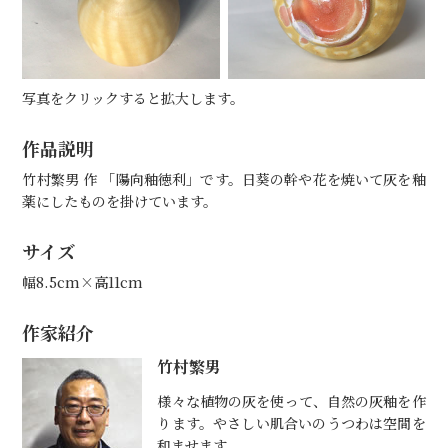
写真をクリックすると拡大します。
作品説明
竹村繁男 作 「陽向釉徳利」です。日葵の幹や花を焼いて灰を釉
薬にしたものを掛けています。
サイズ
幅8.5cm×高11cm
作家紹介
竹村繁男
様々な植物の灰を使って、自然の灰釉を作
ります。やさしい肌合いのうつわは空間を
和ませます。