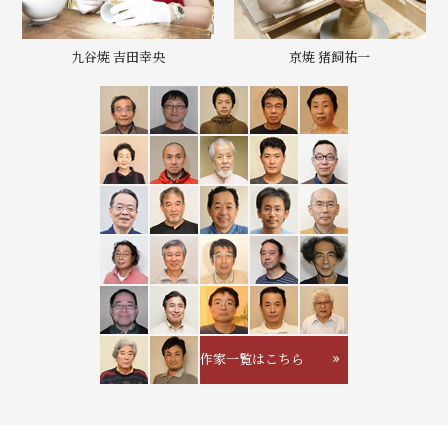
九谷焼 吉田幸央
京焼 猪飼祐一
作家一覧はこちら