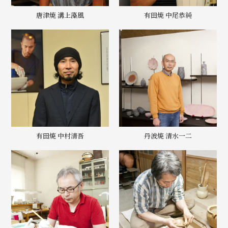
唐津焼 溝上藻風
有田焼 中尾恭純
有田焼 中村清吾
丹波焼 清水一二