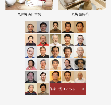
九谷焼 吉田幸央
京焼 猪飼祐一
作家一覧はこちら