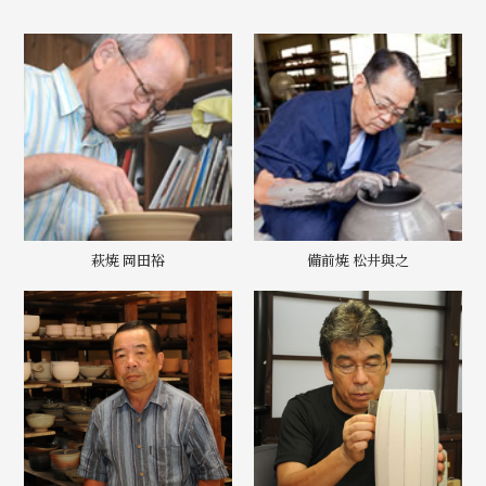
萩焼 岡田裕
備前焼 松井與之