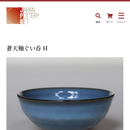
検索
カート
メニュー
蒼天釉ぐい呑 H