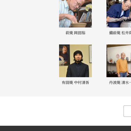
萩焼 岡田裕
備前焼 松井
有田焼 中村清吾
丹波焼 清水