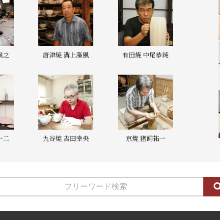
與之
唐津焼 溝上藻風
有田焼 中尾恭純
一二
九谷焼 吉田幸央
京焼 猪飼祐一