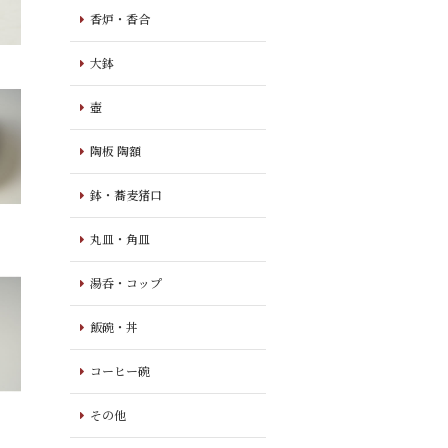
香炉・香合
大鉢
壺
陶板 陶額
鉢・蕎麦猪口
丸皿・角皿
湯呑・コップ
飯碗・丼
コーヒー碗
その他