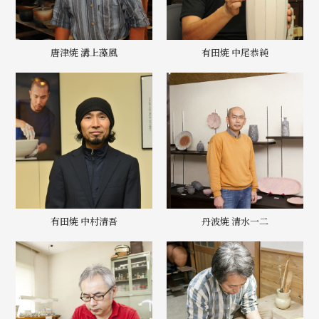
唐津焼 溝上藻風
有田焼 中尾恭純
有田焼 中村清吾
丹波焼 清水一二