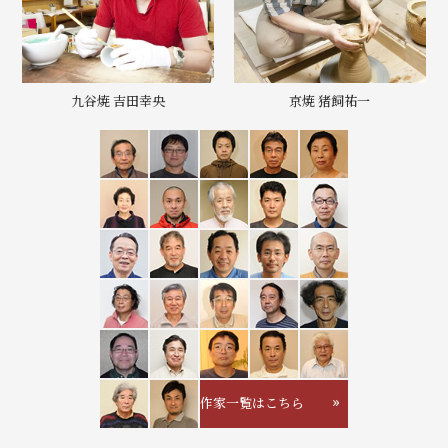
九谷焼 吉田幸央
京焼 猪飼祐一
作家一覧はこちら