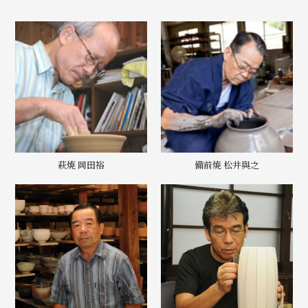
萩焼 岡田裕
備前焼 松井與之