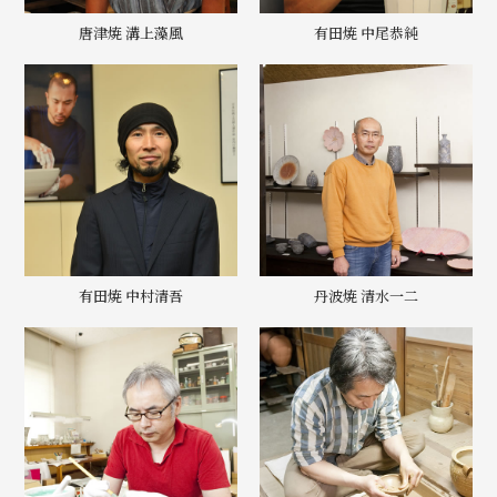
唐津焼 溝上藻風
有田焼 中尾恭純
有田焼 中村清吾
丹波焼 清水一二