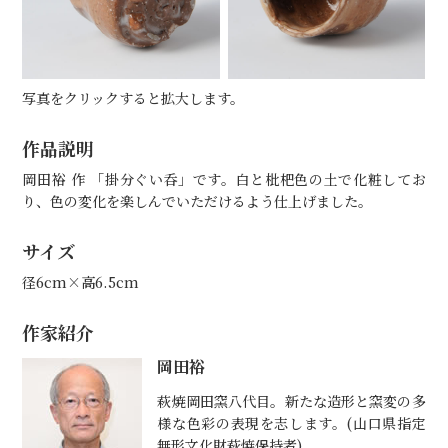
写真をクリックすると拡大します。
作品説明
岡田裕 作 「掛分ぐい呑」です。白と枇杷色の土で化粧してお
り、色の変化を楽しんでいただけるよう仕上げました。
サイズ
径6cm×高6.5cm
作家紹介
岡田裕
萩焼岡田窯八代目。新たな造形と窯変の多
様な色彩の表現を志します。(山口県指定
無形文化財萩焼保持者)