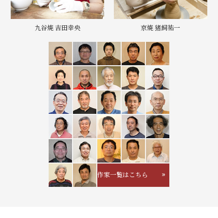
九谷焼 吉田幸央
京焼 猪飼祐一
作家一覧はこちら