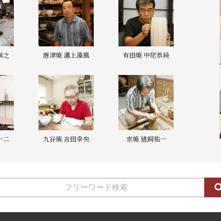
與之
唐津焼 溝上藻風
有田焼 中尾恭純
一二
九谷焼 吉田幸央
京焼 猪飼祐一