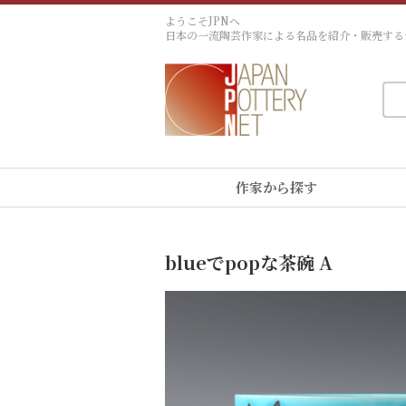
ようこそJPNへ
日本の一流陶芸作家による名品を紹介・販売する
作家から探す
blueでpopな茶碗 A