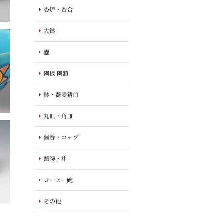
香炉・香合
大鉢
壺
陶板 陶額
鉢・蕎麦猪口
丸皿・角皿
湯呑・コップ
飯碗・丼
コーヒー碗
その他