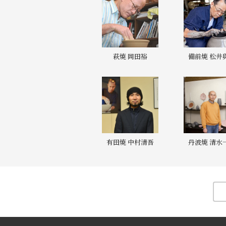
萩焼 岡田裕
備前焼 松井
有田焼 中村清吾
丹波焼 清水