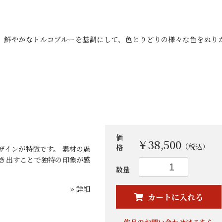
 です。鮮やかなトルコブルーを基調にして、色とりどりの様々な色をぬり
価
￥38,500
（税込）
格
ザインが特徴です。 素材の魅
き出すことで独特の印象が感
お買い物を続ける
カートへ進む
数量
» 詳細
カートに入れる