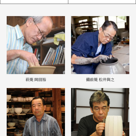
萩焼 岡田裕
備前焼 松井與之