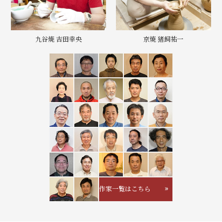
九谷焼 吉田幸央
京焼 猪飼祐一
作家一覧はこちら