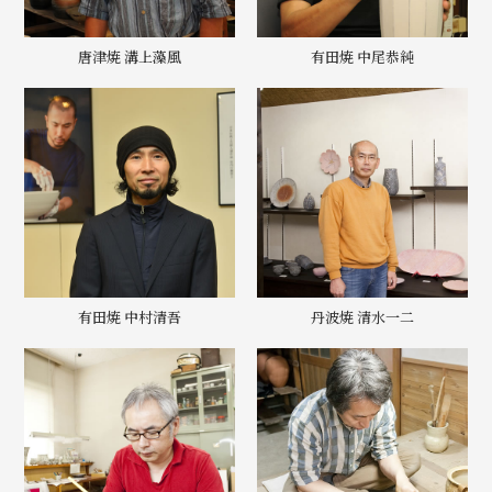
唐津焼 溝上藻風
有田焼 中尾恭純
有田焼 中村清吾
丹波焼 清水一二