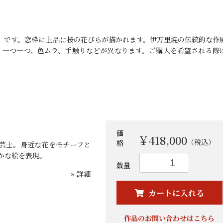
箪」です。窓枠に上品に桜の花びらが描かれます。伊万里焼の伝統的な作
、一つ一つ、色ムラ、手触りなどが異なります。ご購入を希望される際
価
￥418,000
（税込）
格
芸士。身近な花をモチーフと
かな絵を表現。
数量
お買い物を続ける
カートへ進む
» 詳細
カートに入れる
作品のお問い合わせはこちら