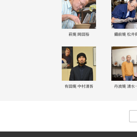
萩焼 岡田裕
備前焼 松井
有田焼 中村清吾
丹波焼 清水