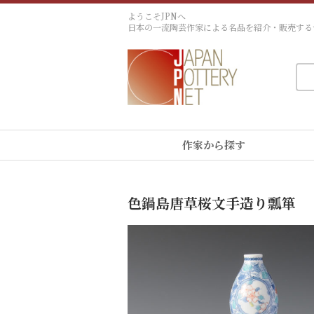
ようこそJPNへ
日本の一流陶芸作家による名品を紹介・販売する
作家から探す
色鍋島唐草桜文手造り瓢箪