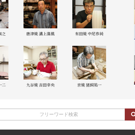
與之
唐津焼 溝上藻風
有田焼 中尾恭純
一二
九谷焼 吉田幸央
京焼 猪飼祐一