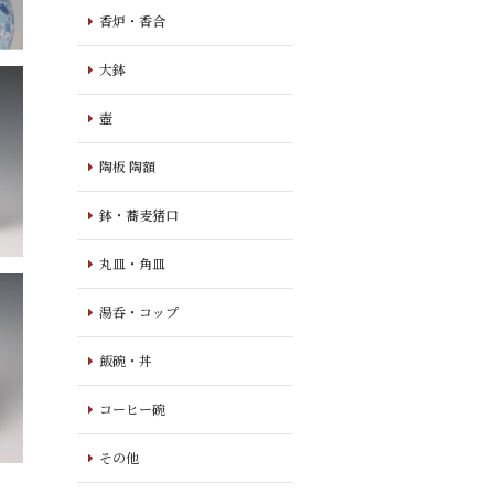
香炉・香合
大鉢
壺
陶板 陶額
鉢・蕎麦猪口
丸皿・角皿
湯呑・コップ
飯碗・丼
コーヒー碗
その他