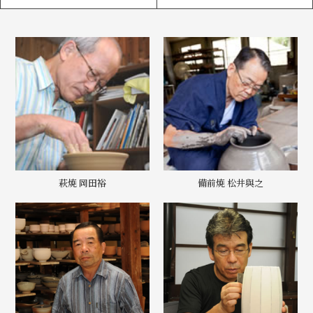
萩焼 岡田裕
備前焼 松井與之