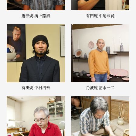
唐津焼 溝上藻風
有田焼 中尾恭純
有田焼 中村清吾
丹波焼 清水一二