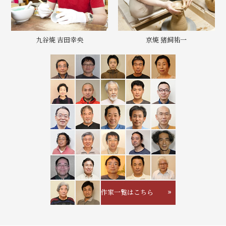
九谷焼 吉田幸央
京焼 猪飼祐一
作家一覧はこちら