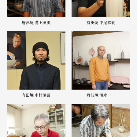
唐津焼 溝上藻風
有田焼 中尾恭純
有田焼 中村清吾
丹波焼 清水一二