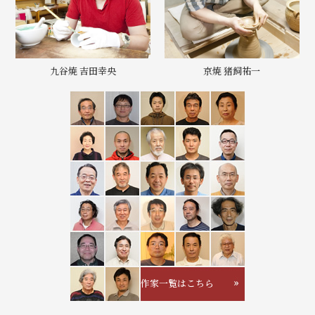
九谷焼 吉田幸央
京焼 猪飼祐一
作家一覧はこちら