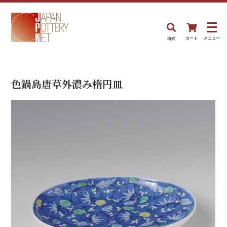
検索
カート
メニュー
色鍋島唐草外濃み楕円皿