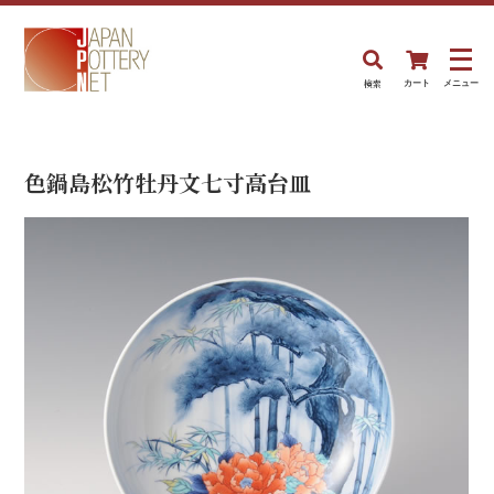
検索
カート
メニュー
色鍋島松竹牡丹文七寸高台皿