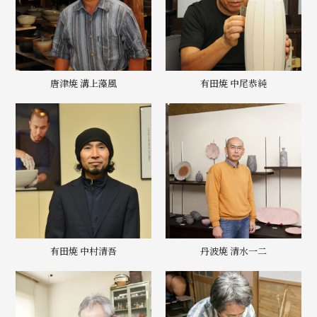
唐津焼 溝上藻風
有田焼 中尾恭純
有田焼 中村清吾
丹波焼 清水一二