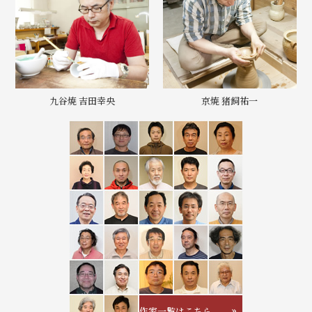
九谷焼 吉田幸央
京焼 猪飼祐一
作家一覧はこちら