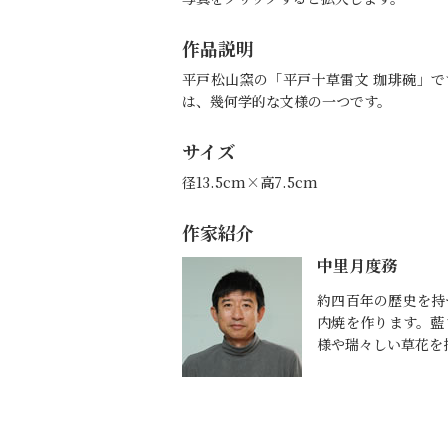
作品説明
平戸松山窯の「平戸十草雷文 珈琲碗」
は、幾何学的な文様の一つです。
サイズ
径13.5cm×高7.5cm
作家紹介
中里月度務
約四百年の歴史を持
内焼を作ります。藍
様や瑞々しい草花を