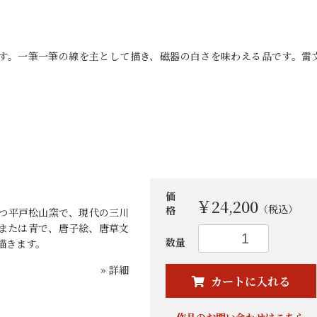
です。一筆一筆の線を主として描き、磁器の白さを味わえる品です。雷
価
￥24,200
（税込）
格
つ平戸松山窯で、現代の三川
または青で、唐子絵、唐草文
お買い物を続ける
カートへ進む
数量
描きます。
» 詳細
カートに入れる