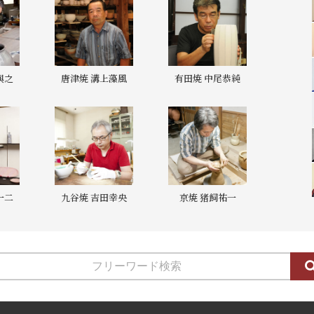
與之
唐津焼 溝上藻風
有田焼 中尾恭純
一二
九谷焼 吉田幸央
京焼 猪飼祐一