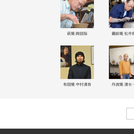
萩焼 岡田裕
備前焼 松井
有田焼 中村清吾
丹波焼 清水