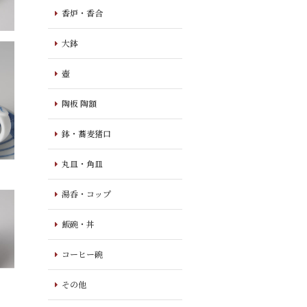
香炉・香合
大鉢
壺
陶板 陶額
鉢・蕎麦猪口
丸皿・角皿
湯呑・コップ
飯碗・丼
コーヒー碗
その他