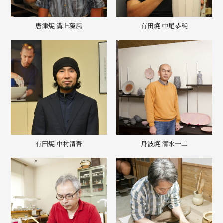
唐津焼 溝上藻風
有田焼 中尾恭純
有田焼 中村清吾
丹波焼 清水一二