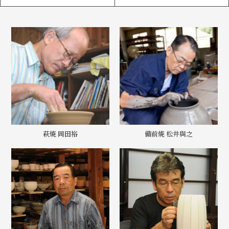
萩焼 岡田裕
備前焼 松井與之