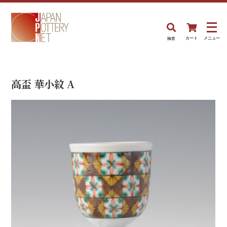
検索
カート
メニュー
高盃 華小紋 A