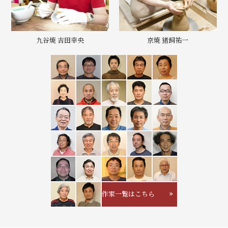
九谷焼 吉田幸央
京焼 猪飼祐一
作家一覧はこちら