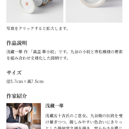
写真をクリックすると拡大します。
作品説明
浅蔵一華 作 「高盃 華小紋」です。九谷の小紋と市松模様の要素
を組み合わせ文様化した図柄です。
サイズ
径5.7cm×高7.5cm
作家紹介
浅蔵一華
浅蔵五十吉氏のご息女。九谷焼の伝統を受
け継ぎつつ、親しみやすい色合いにきりっ
とした幾何学文様を描き、安らかさを感じ