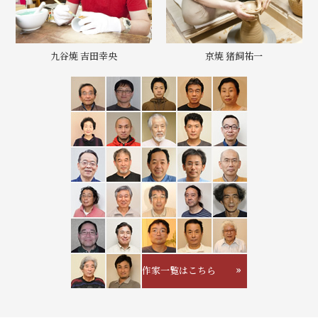
九谷焼 吉田幸央
京焼 猪飼祐一
作家一覧はこちら