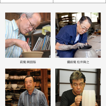
萩焼 岡田裕
備前焼 松井與之