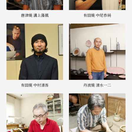
唐津焼 溝上藻風
有田焼 中尾恭純
有田焼 中村清吾
丹波焼 清水一二