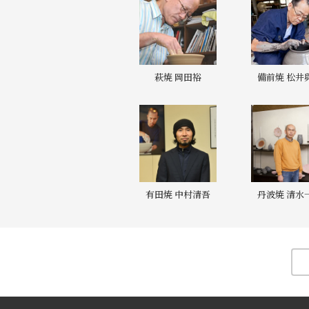
萩焼 岡田裕
備前焼 松井
有田焼 中村清吾
丹波焼 清水