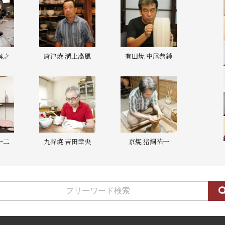
與之
唐津焼 溝上藻風
有田焼 中尾恭純
一二
九谷焼 吉田幸央
京焼 猪飼祐一