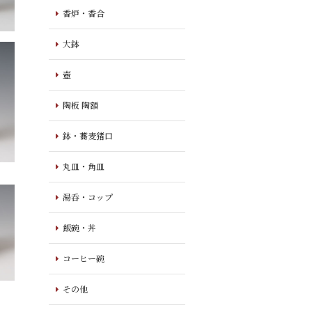
香炉・香合
大鉢
壺
陶板 陶額
鉢・蕎麦猪口
丸皿・角皿
湯呑・コップ
飯碗・丼
コーヒー碗
その他