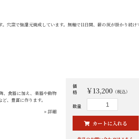
です。穴窯で強還元焼成しています。無釉で11日間、薪の灰が掛かり続け
価
￥13,200
（税込）
格
陶、食器に加え、楽器や動物
など、豊富に作ります。
お買い物を続ける
カートへ進む
数量
» 詳細
カートに入れる