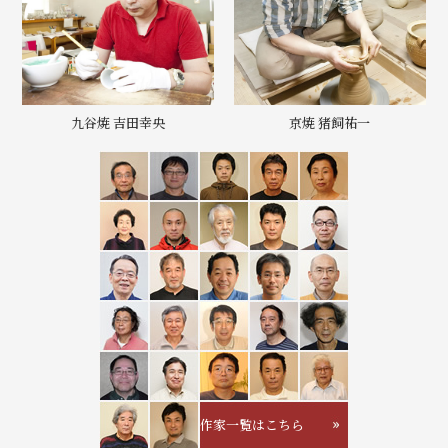
九谷焼 吉田幸央
京焼 猪飼祐一
作家一覧はこちら