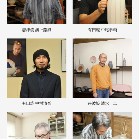
唐津焼 溝上藻風
有田焼 中尾恭純
有田焼 中村清吾
丹波焼 清水一二