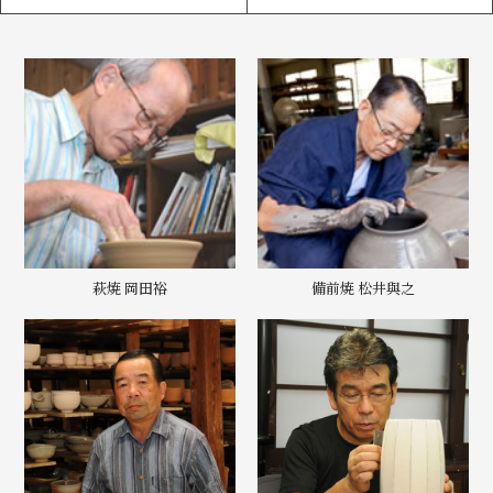
萩焼 岡田裕
備前焼 松井與之