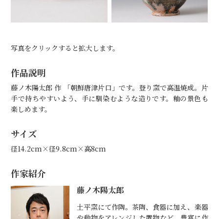
写真をクリックすると拡大します。
作品説明
藤ノ木陽太郎 作 「朝鮮唐津片口」です。登り窯で高温焼成。片
手で持ちやすいよう、手に馴染むような造りです。釉の景色も
楽しめます。
サイズ
径14.2cm×径9.8cm×高8cm
作家紹介
藤ノ木陽太郎
土平窯にて作陶。茶陶、食器に加え、楽器
や動物をアレンジした置物など、豊富に作