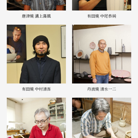
唐津焼 溝上藻風
有田焼 中尾恭純
有田焼 中村清吾
丹波焼 清水一二