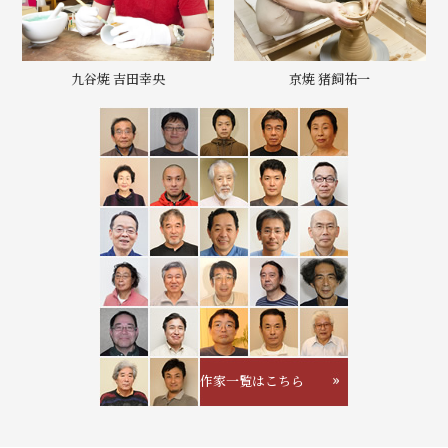
九谷焼 吉田幸央
京焼 猪飼祐一
作家一覧はこちら