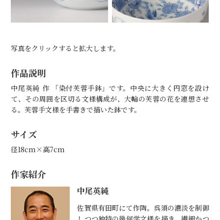
写真をクリックすると拡大します。
作品説明
中尾英純 作 「染付芙蓉手鉢」です。中央に大きく円窓を設け
て、その周囲を区切る文様構成が、大輪の芙蓉の花を連想させ
る。芙蓉手文様を手書きで描いた鉢です。
サイズ
径18cm×高7cm
作家紹介
中尾英純
佐賀県有田町にて作陶。呉須の濃淡を制御
しつつ独特の幾何学文様を描き、繊細かつ