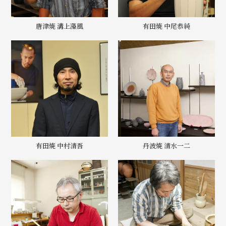
唐津焼 溝上藻風
有田焼 中尾恭純
有田焼 中村清吾
丹波焼 清水一二