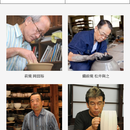
萩焼 岡田裕
備前焼 松井與之