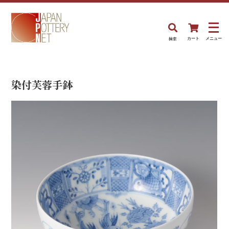
検索
カート
メニュー
染付芙蓉手鉢