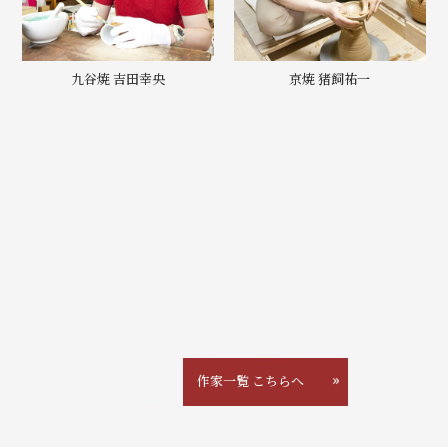
九谷焼 吉田幸央
京焼 猪飼祐一
作家一覧 こちらへ