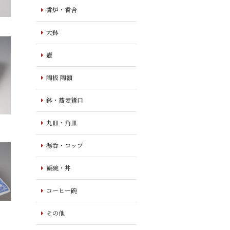
香炉・香合
大鉢
壺
陶板 陶額
鉢・蕎麦猪口
丸皿・角皿
湯呑・コップ
飯碗・丼
コーヒー碗
その他