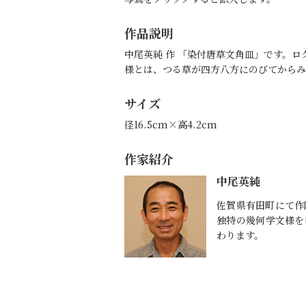
作品説明
中尾英純 作 「染付唐草文角皿」です。
様とは、つる草が四方八方にのびてからみ
サイズ
径16.5cm×高4.2cm
作家紹介
中尾英純
佐賀県有田町にて作
独特の幾何学文様を
わります。