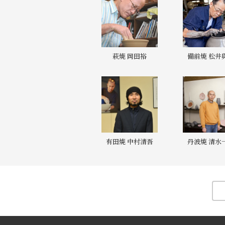
萩焼 岡田裕
備前焼 松井
有田焼 中村清吾
丹波焼 清水