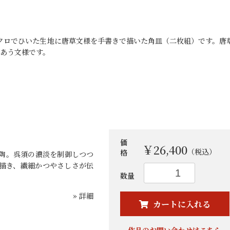
ロクロでひいた生地に唐草文様を手書きで描いた角皿（二枚組）です。唐
あう文様です。
価
￥26,400
（税込）
格
陶。呉須の濃淡を制御しつつ
描き、繊細かつやさしさが伝
お買い物を続ける
カートへ進む
数量
» 詳細
カートに入れる