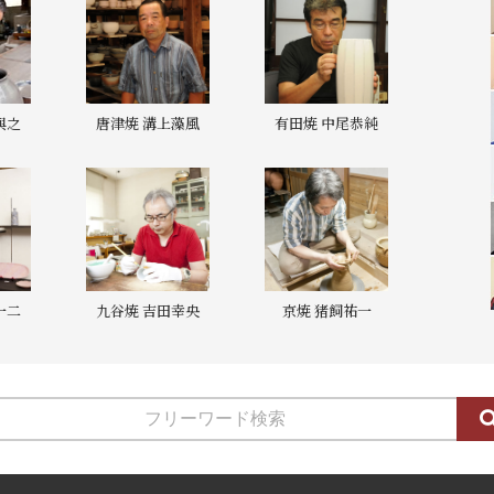
與之
唐津焼 溝上藻風
有田焼 中尾恭純
一二
九谷焼 吉田幸央
京焼 猪飼祐一