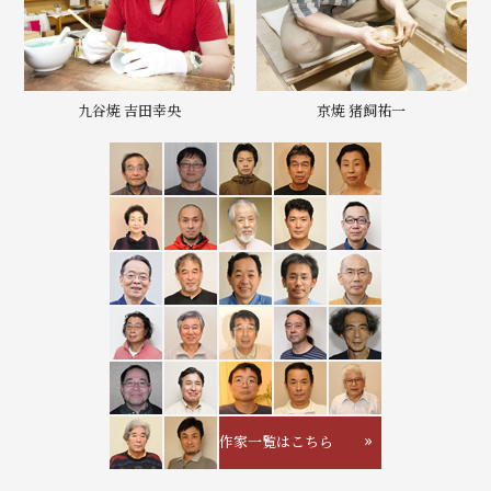
九谷焼 吉田幸央
京焼 猪飼祐一
作家一覧はこちら