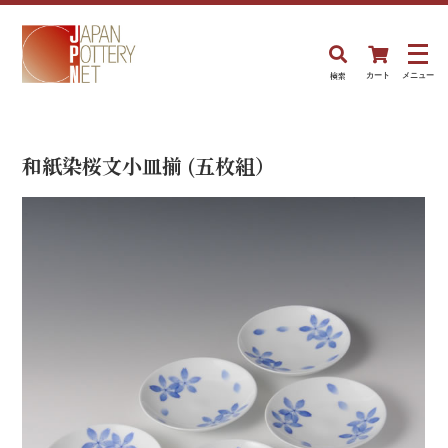
検索
カート
メニュー
和紙染桜文小皿揃 (五枚組）