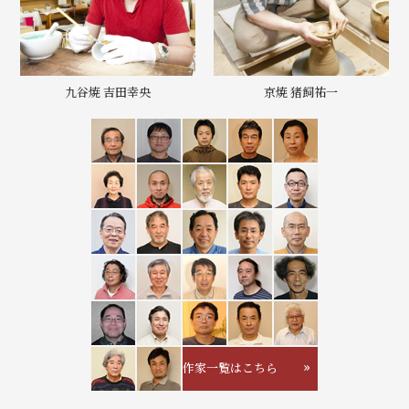
九谷焼 吉田幸央
京焼 猪飼祐一
作家一覧はこちら