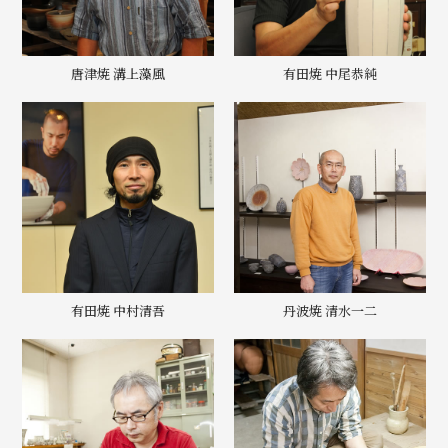
唐津焼 溝上藻風
有田焼 中尾恭純
有田焼 中村清吾
丹波焼 清水一二