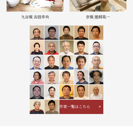
九谷焼 吉田幸央
京焼 猪飼祐一
作家一覧はこちら