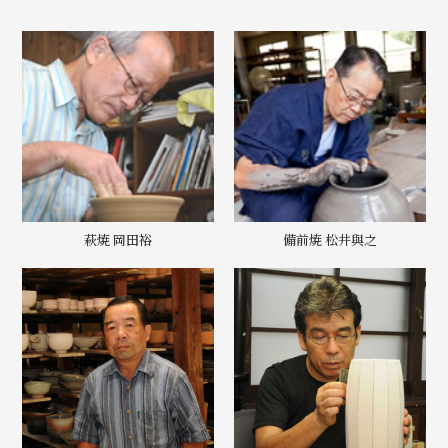
萩焼 岡田裕
備前焼 松井與之