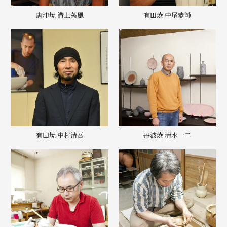
唐津焼 溝上藻風
有田焼 中尾恭純
有田焼 中村清吾
丹波焼 清水一二