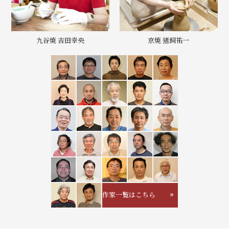
九谷焼 吉田幸央
京焼 猪飼祐一
作家一覧はこちら