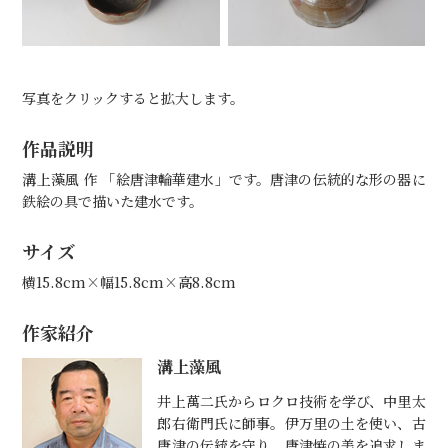
写真をクリックすると拡大します。
作品説明
溝上藻風 作 「絵唐津輪華建水」です。唐津の伝統的な形の器に
鉄絵の具で描いた建水です。
サイズ
横15.8cm×幅15.8cm×高8.8cm
作家紹介
溝上藻風
井上萬二氏からロクロ技術を学び、中里太
郎右衛門氏に師事。伊万里の土を使い、古
唐津の伝統を守り、唐津焼の美を追求しま