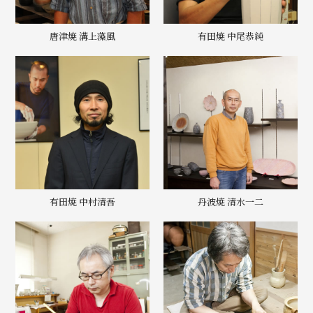
唐津焼 溝上藻風
有田焼 中尾恭純
有田焼 中村清吾
丹波焼 清水一二