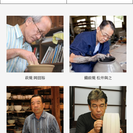
萩焼 岡田裕
備前焼 松井與之