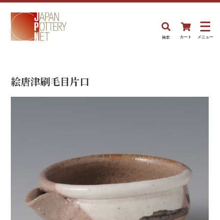
検索
カート
メニュー
絵唐津刷毛目片口