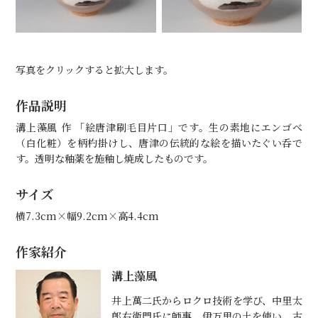
写真をクリックすると拡大します。
作品説明
溝上藻風 作 「絵唐津刷毛目片口」です。生の素地にエンゴべ
（白化粧）を柄杓掛けし、唐津の伝統的な絵を描いたぐい呑で
す。透明な釉薬を施釉し焼成したものです。
サイズ
横7.3cm×幅9.2cm×高4.4cm
作家紹介
溝上藻風
井上萬二氏からロクロ技術を学び、中里太
郎右衛門氏に師事。伊万里の土を使い、古