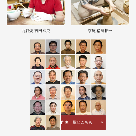
九谷焼 吉田幸央
京焼 猪飼祐一
作家一覧はこちら