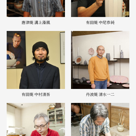
唐津焼 溝上藻風
有田焼 中尾恭純
有田焼 中村清吾
丹波焼 清水一二