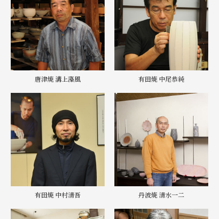
唐津焼 溝上藻風
有田焼 中尾恭純
有田焼 中村清吾
丹波焼 清水一二