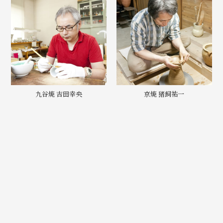
九谷焼 吉田幸央
京焼 猪飼祐一