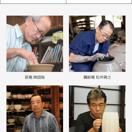
萩焼 岡田裕
備前焼 松井與之