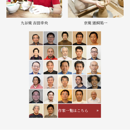
九谷焼 吉田幸央
京焼 猪飼祐一
作家一覧はこちら