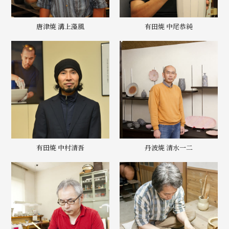
唐津焼 溝上藻風
有田焼 中尾恭純
有田焼 中村清吾
丹波焼 清水一二