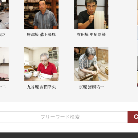
與之
唐津焼 溝上藻風
有田焼 中尾恭純
一二
九谷焼 吉田幸央
京焼 猪飼祐一