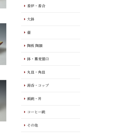
香炉・香合
大鉢
壺
陶板 陶額
鉢・蕎麦猪口
丸皿・角皿
湯呑・コップ
飯碗・丼
コーヒー碗
その他