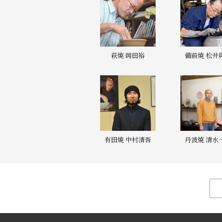
萩焼 岡田裕
備前焼 松井
有田焼 中村清吾
丹波焼 清水