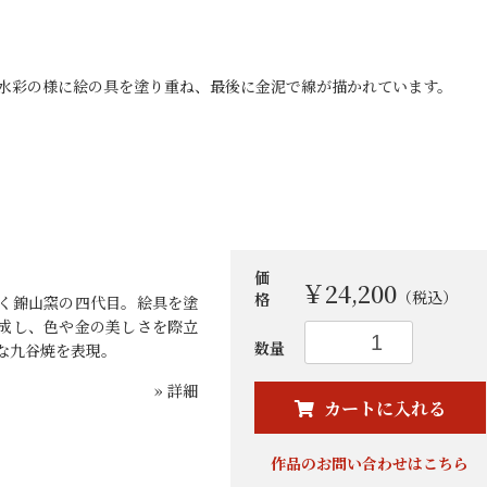
透明水彩の様に絵の具を塗り重ね、最後に金泥で線が描かれています。
価
￥24,200
（税込）
格
く錦山窯の四代目。絵具を塗
成し、色や金の美しさを際立
数量
な九谷焼を表現。
お買い物を続ける
カートへ進む
» 詳細
カートに入れる
作品のお問い合わせはこちら