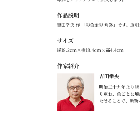
作品説明
吉田幸央 作 「彩色金彩 角鉢」です。
サイズ
縦18.2cm×横18.4cm×高4.4cm
作家紹介
吉田幸央
明治三十九年より続
り重ね、色ごとに焼
たせることで、斬新