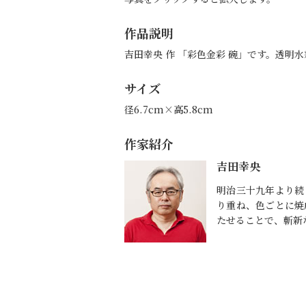
作品説明
吉田幸央 作 「彩色金彩 碗」です。透
サイズ
径6.7cm×高5.8cm
作家紹介
吉田幸央
明治三十九年より続
り重ね、色ごとに焼
たせることで、斬新