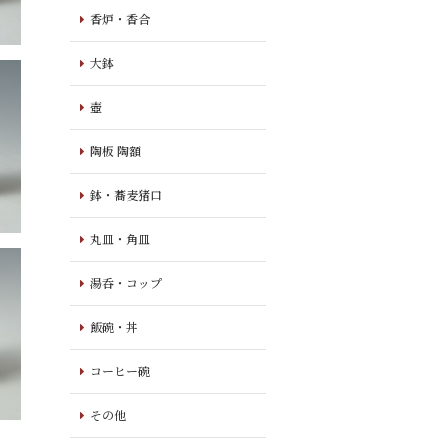
香炉・香合
大鉢
壺
陶板 陶額
鉢・蕎麦猪口
丸皿・角皿
湯呑・コップ
飯碗・丼
コーヒー碗
その他