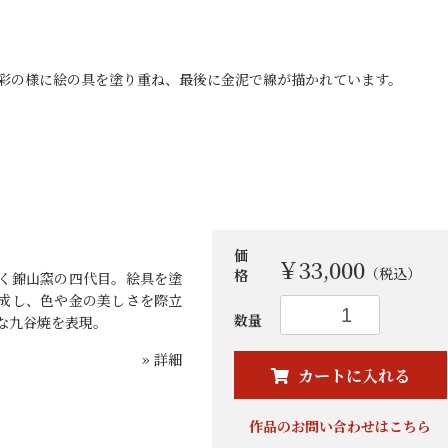
明水彩の様に絵の具を塗り重ね、最後に金泥で線が描かれています。
価
￥33,000
（税込）
格
く錦山窯の四代目。絵具を塗
成し、色や金の美しさを際立
数量
な九谷焼を表現。
お買い物を続ける
カートへ進む
» 詳細
カートに入れる
作品のお問い合わせはこちら