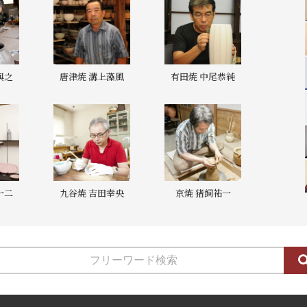
與之
唐津焼 溝上藻風
有田焼 中尾恭純
一二
九谷焼 吉田幸央
京焼 猪飼祐一