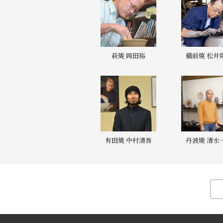
萩焼 岡田裕
備前焼 松井
有田焼 中村清吾
丹波焼 清水