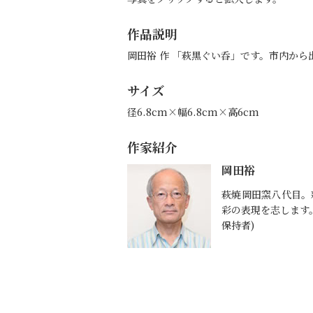
作品説明
岡田裕 作 「萩黒ぐい呑」です。市内か
サイズ
径6.8cm×幅6.8cm×高6cm
作家紹介
岡田裕
萩焼岡田窯八代目。
彩の表現を志します
保持者)