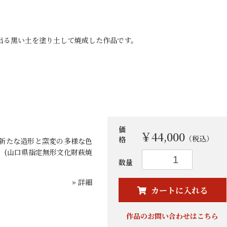
ら出る黒い土を塗り土して焼成した作品です。
価
￥44,000
（税込）
格
新たな造形と窯変の多様な色
。(山口県指定無形文化財萩焼
数量
お買い物を続ける
カートへ進む
» 詳細
カートに入れる
作品のお問い合わせはこちら