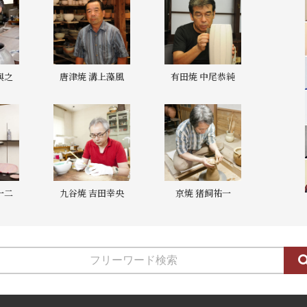
與之
唐津焼 溝上藻風
有田焼 中尾恭純
一二
九谷焼 吉田幸央
京焼 猪飼祐一