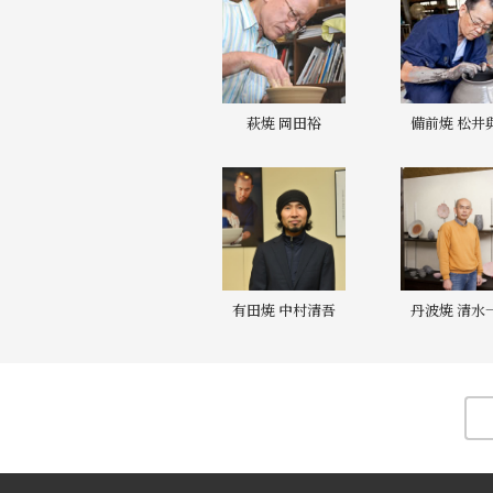
萩焼 岡田裕
備前焼 松井
有田焼 中村清吾
丹波焼 清水