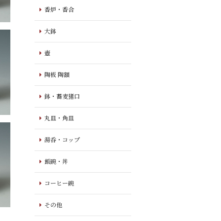
香炉・香合
大鉢
壺
陶板 陶額
鉢・蕎麦猪口
丸皿・角皿
湯呑・コップ
飯碗・丼
コーヒー碗
その他