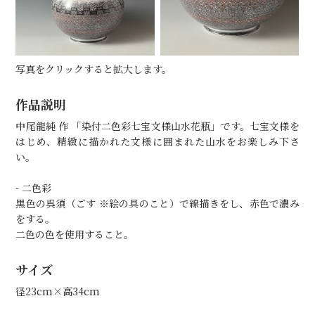
写真をクリックすると拡大します。
作品説明
中尾龍純 作 「染付二色彩七宝文様山水花瓶」です。七宝文様を
はじめ、精緻に描かれた文様に囲まれた山水をお楽しみ下さ
い。
- 二色彩
黒色の呉須（ごす ※絵の具のこと）で線描きをし、赤色で濃み
をする。
二色の色を使用すること。
サイズ
径23cm×高34cm