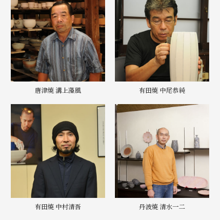
唐津焼 溝上藻風
有田焼 中尾恭純
有田焼 中村清吾
丹波焼 清水一二