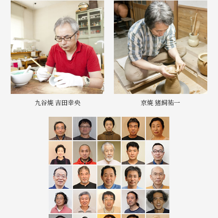
九谷焼 吉田幸央
京焼 猪飼祐一