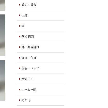
香炉・香合
大鉢
壺
陶板 陶額
鉢・蕎麦猪口
丸皿・角皿
湯呑・コップ
飯碗・丼
コーヒー碗
その他