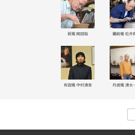
萩焼 岡田裕
備前焼 松井
有田焼 中村清吾
丹波焼 清水