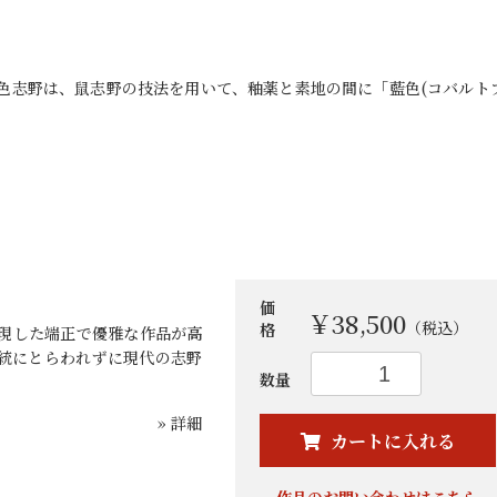
藍色志野は、鼠志野の技法を用いて、釉薬と素地の間に「藍色(コバルト
価
￥38,500
（税込）
格
現した端正で優雅な作品が高
統にとらわれずに現代の志野
お買い物を続ける
カートへ進む
数量
» 詳細
カートに入れる