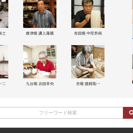
與之
唐津焼 溝上藻風
有田焼 中尾恭純
一二
九谷焼 吉田幸央
京焼 猪飼祐一