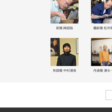
萩焼 岡田裕
備前焼 松井
有田焼 中村清吾
丹波焼 清水