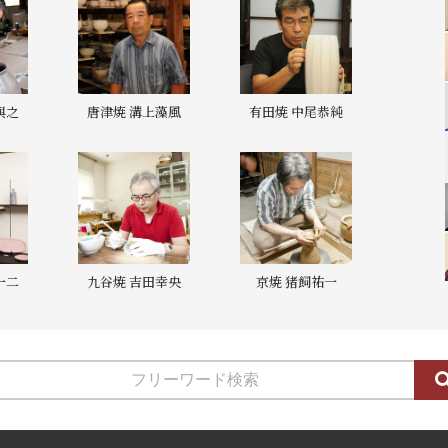
與之
唐津焼 溝上藻風
有田焼 中尾恭純
一二
九谷焼 吉田幸央
京焼 猪飼祐一