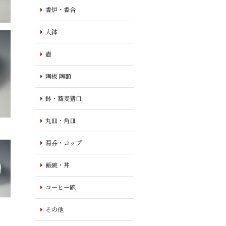
香炉・香合
大鉢
壺
陶板 陶額
鉢・蕎麦猪口
丸皿・角皿
湯呑・コップ
飯碗・丼
コーヒー碗
その他