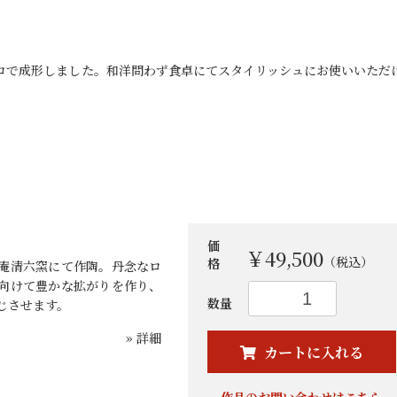
クロで成形しました。和洋問わず食卓にてスタイリッシュにお使いいただ
価
￥49,500
（税込）
格
庵清六窯にて作陶。丹念なロ
向けて豊かな拡がりを作り、
お買い物を続ける
カートへ進む
数量
じさせます。
» 詳細
カートに入れる