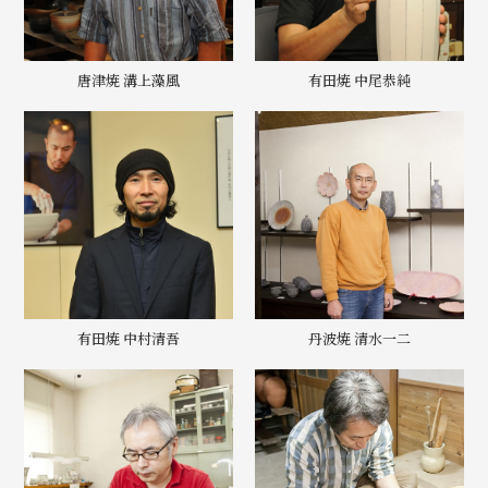
唐津焼 溝上藻風
有田焼 中尾恭純
有田焼 中村清吾
丹波焼 清水一二