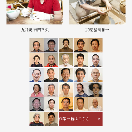
九谷焼 吉田幸央
京焼 猪飼祐一
作家一覧はこちら