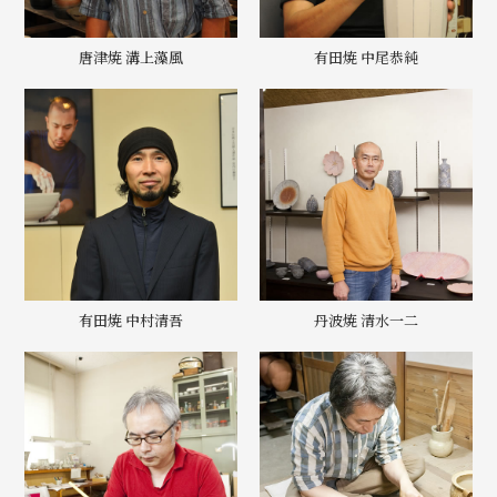
唐津焼 溝上藻風
有田焼 中尾恭純
有田焼 中村清吾
丹波焼 清水一二