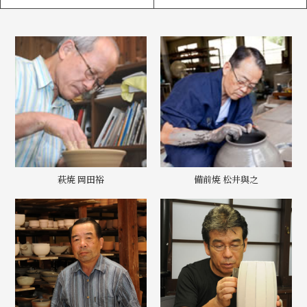
萩焼 岡田裕
備前焼 松井與之