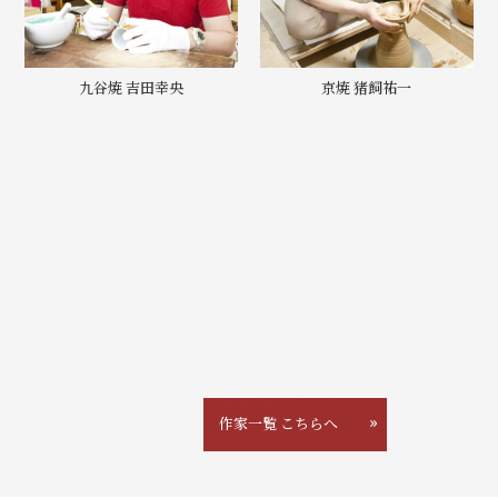
九谷焼 吉田幸央
京焼 猪飼祐一
作家一覧 こちらへ