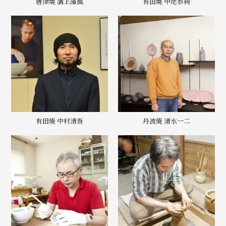
唐津焼 溝上藻風
有田焼 中尾恭純
有田焼 中村清吾
丹波焼 清水一二