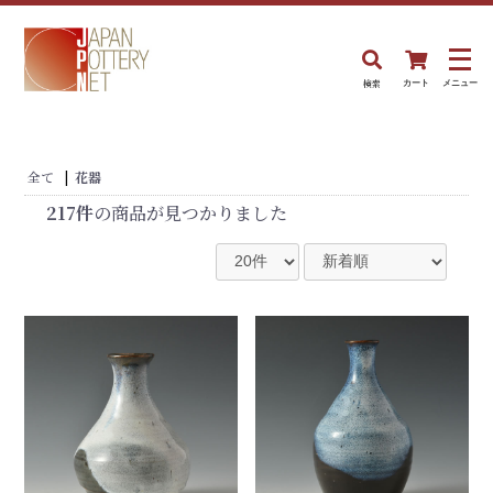
検索
カート
メニュー
全て
|
花器
217件
の商品が見つかりました