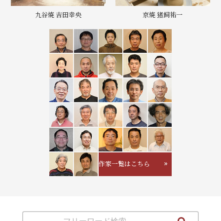
九谷焼 吉田幸央
京焼 猪飼祐一
作家一覧はこちら