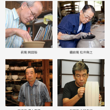
萩焼 岡田裕
備前焼 松井與之