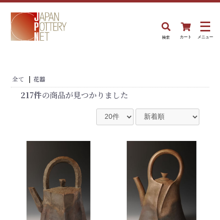
検索
カート
メニュー
全て
|
花器
217件
の商品が見つかりました