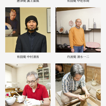
唐津焼 溝上藻風
有田焼 中尾恭純
有田焼 中村清吾
丹波焼 清水一二