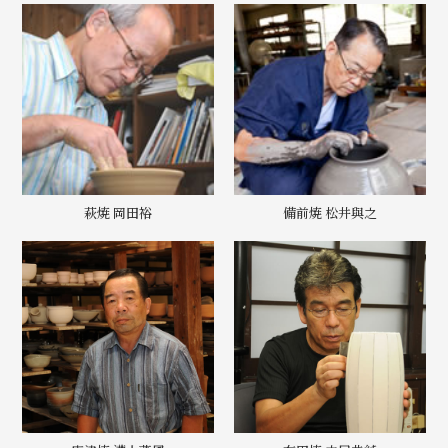
萩焼 岡田裕
備前焼 松井與之