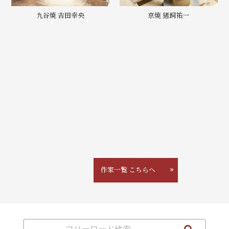
九谷焼 吉田幸央
京焼 猪飼祐一
作家一覧 こちらへ