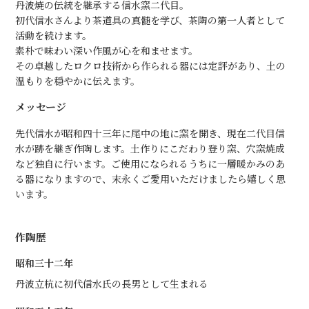
丹波焼の伝統を継承する信水窯二代目。
初代信水さんより茶道具の真髄を学び、茶陶の第一人者として
活動を続けます。
素朴で味わい深い作風が心を和ませます。
その卓越したロクロ技術から作られる器には定評があり、土の
温もりを穏やかに伝えます。
メッセージ
先代信水が昭和四十三年に尾中の地に窯を開き、現在二代目信
水が跡を継ぎ作陶します。土作りにこだわり登り窯、穴窯焼成
など独自に行います。ご使用になられるうちに一層暖かみのあ
る器になりますので、末永くご愛用いただけましたら嬉しく思
います。
作陶歴
昭和三十二年
丹波立杭に初代信水氏の長男として生まれる