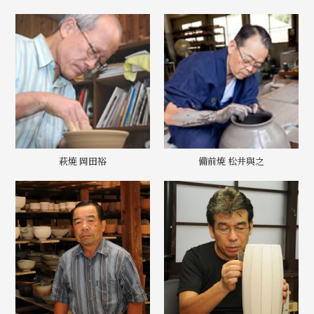
萩焼 岡田裕
備前焼 松井與之