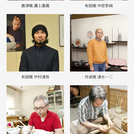
唐津焼 溝上藻風
有田焼 中尾恭純
有田焼 中村清吾
丹波焼 清水一二