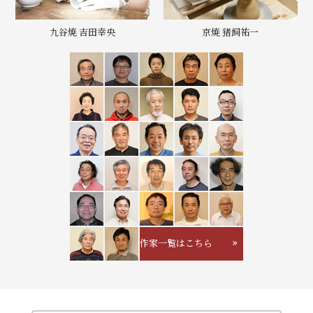
九谷焼 吉田幸央
京焼 猪飼祐一
作家一覧はこちら