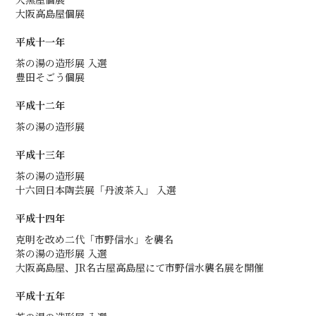
大阪高島屋個展
平成十一年
茶の湯の造形展 入選
豊田そごう個展
平成十二年
茶の湯の造形展
平成十三年
茶の湯の造形展
十六回日本陶芸展「丹波茶入」 入選
平成十四年
克明を改め二代「市野信水」を襲名
茶の湯の造形展 入選
大阪高島屋、JR名古屋高島屋にて市野信水襲名展を開催
平成十五年