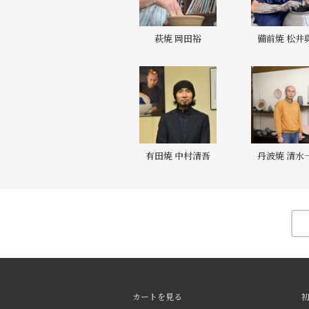
萩焼 岡田裕
備前焼 松井
有田焼 中村清吾
丹波焼 清水
カートを見る