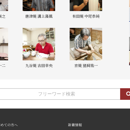
與之
唐津焼 溝上藻風
有田焼 中尾恭純
一二
九谷焼 吉田幸央
京焼 猪飼祐一
初めての方へ
新着情報