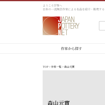
ようこそJPNへ
日本の一流陶芸作家による名品を紹介・販売する
作家から探す
TOP
>
作家一覧
> 森山元實
森山元實