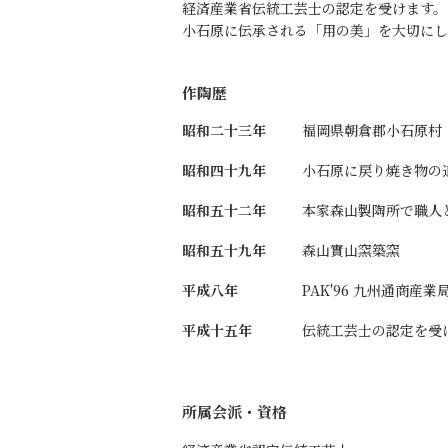
経済産業省伝統工芸士の認定を受けます。
小石原に伝承される「用の美」を大切にし
作陶歴
昭和二十三年
福岡県朝倉郡小石原村
昭和四十九年
小石原に戻り焼き物の
昭和五十二年
本家森山製陶所で職人
昭和五十九年
森山實山窯築窯
平成八年
PAK'96 九州通商産業
平成十五年
伝統工芸士の認定を受
所属会派・資格