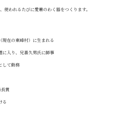
、使われるたびに愛着のわく器をつくります。
（現在の東峰村）に生まれる
道に入り、兄喜久男氏に師事
として勤務
局長賞
ける