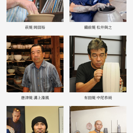
萩焼 岡田裕
備前焼 松井與之
唐津焼 溝上藻風
有田焼 中尾恭純