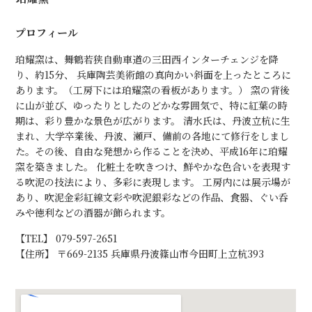
プロフィール
珀耀窯は、舞鶴若狭自動車道の三田西インターチェンジを降
り、約15分、 兵庫陶芸美術館の真向かい斜面を上ったところに
あります。（工房下には珀耀窯の看板があります。） 窯の背後
に山が並び、ゆったりとしたのどかな雰囲気で、特に紅葉の時
期は、彩り豊かな景色が広がります。 清水氏は、丹波立杭に生
まれ、大学卒業後、丹波、瀬戸、備前の各地にて修行をしまし
た。その後、自由な発想から作ることを決め、平成16年に珀耀
窯を築きました。 化粧土を吹きつけ、鮮やかな色合いを表現す
る吹泥の技法により、多彩に表現します。 工房内には展示場が
あり、吹泥金彩紅線文彩や吹泥銀彩などの作品、食器、ぐい呑
みや徳利などの酒器が飾られます。
【TEL】 079-597-2651
【住所】 〒669-2135 兵庫県丹波篠山市今田町上立杭393