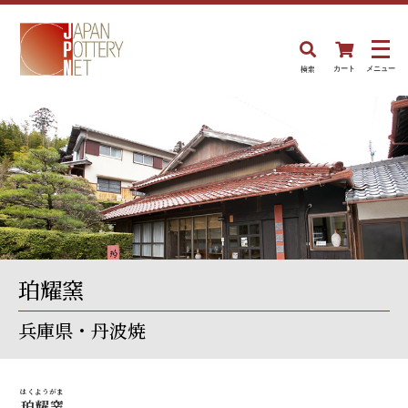
検索
カート
メニュー
珀耀窯
兵庫県・丹波焼
はくようがま
珀耀窯