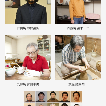
有田焼 中村清吾
丹波焼 清水一二
九谷焼 吉田幸央
京焼 猪飼祐一