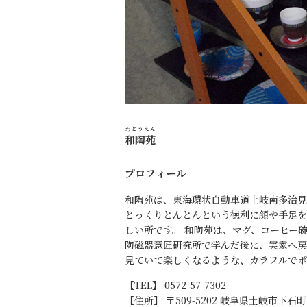
わとうえん
和陶苑
プロフィール
和陶苑は、東海環状自動車道土岐南多治見
とっくりとんとんという徳利に顔や手足を
しい所です。 和陶苑は、マグ、コーヒー
陶磁器意匠研究所で学んだ後に、実家へ戻
見ていて楽しくなるような、カラフルでポ
【TEL】 0572-57-7302
【住所】 〒509-5202 岐阜県土岐市下石町4