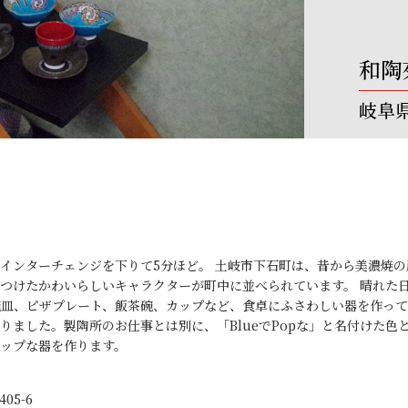
和陶
岐阜
インターチェンジを下りて5分ほど。 土岐市下石町は、昔から美濃焼
つけたかわいらしいキャラクターが町中に並べられています。 晴れた
碗皿、ピザプレート、飯茶碗、カップなど、食卓にふさわしい器を作っ
りました。製陶所のお仕事とは別に、「BlueでPopな」と名付けた色
ップな器を作ります。
05-6