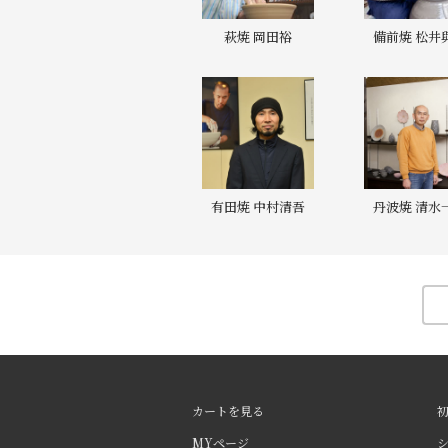
萩焼 岡田裕
備前焼 松井
有田焼 中村清吾
丹波焼 清水
カートを見る
MYページ