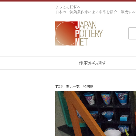
ようこそJPNへ
日本の一流陶芸作家による名品を紹介・販売する
作家から探す
TOP
>
窯元一覧
> 和陶苑