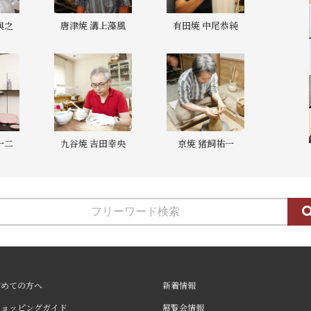
與之
唐津焼 溝上藻風
有田焼 中尾恭純
一二
九谷焼 吉田幸央
京焼 猪飼祐一
初めての方へ
新着情報
ショッピングガイド
展覧会情報