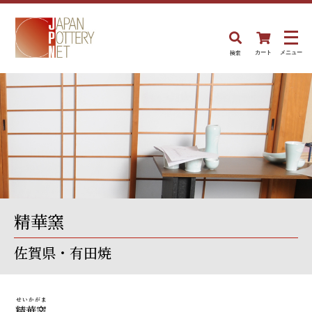
検索
カート
メニュー
精華窯
佐賀県・有田焼
せいかがま
精華窯