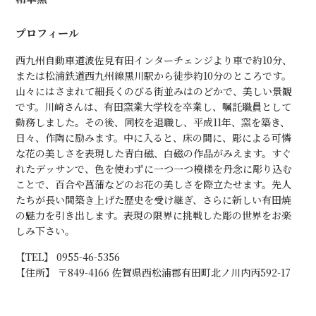
プロフィール
西九州自動車道波佐見有田インターチェンジより車で約10分、
または松浦鉄道西九州線黒川駅から徒歩約10分のところです。
山々にはさまれて細長くのびる街並みはのどかで、美しい景観
です。川崎さんは、有田窯業大学校を卒業し、嘱託職員として
勤務しました。その後、同校を退職し、平成11年、窯を築き、
日々、作陶に励みます。中に入ると、床の間に、彫による可憐
な花の美しさを表現した青白磁、白磁の作品がみえます。すぐ
れたデッサンで、色を使わずに一つ一つ模様を丹念に彫り込む
ことで、百合や菖蒲などのお花の美しさを際立たせます。先人
たちが長い間築き上げた歴史を受け継ぎ、さらに新しい有田焼
の魅力を引き出します。表現の限界に挑戦した彫の世界をお楽
しみ下さい。
【TEL】 0955-46-5356
【住所】 〒849-4166 佐賀県西松浦郡有田町北ノ川内丙592-17