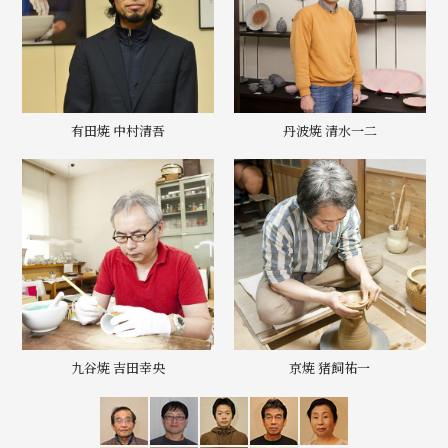
有田焼 中村清吾
丹波焼 清水一二
九谷焼 吉田幸央
京焼 猪飼祐一