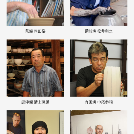
萩焼 岡田裕
備前焼 松井與之
唐津焼 溝上藻風
有田焼 中尾恭純