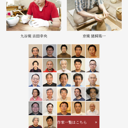
九谷焼 吉田幸央
京焼 猪飼祐一
作家一覧はこちら