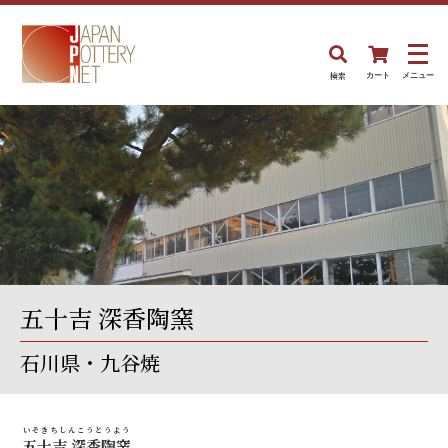
検索
カート
メニュー
五十吉 深香陶窯
石川県・九谷焼
いそきちしんこうとうよう
五十吉 深香陶窯