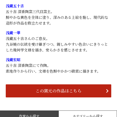
浅蔵五十吉
五十吉 深香陶窯三代目窯主。
鮮やかな黄色を全体に塗り、深みのある上絵を施し、現代的な
造形が作品を際立たせます。
浅蔵一華
浅蔵五十吉さんのご息女。
九谷焼の伝統を受け継ぎつつ、親しみやすい色合いにきりっと
した幾何学文様を描き、安らかさを感じさせます。
浅蔵宏昭
五十吉 深香陶窯にて作陶。
素地作りから行い、文様を色鮮やかかつ緻密に描きます。
この窯元の作品はこちら
作家から探す
カテゴリーから探す