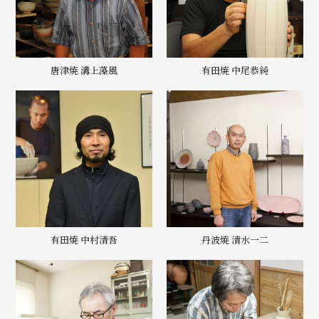
唐津焼 溝上藻風
有田焼 中尾恭純
有田焼 中村清吾
丹波焼 清水一二