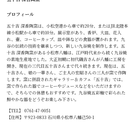
プロフィール
五十吉 深香陶窯は、小松空港から車で約20分、またはJR北陸本
線小松駅から車で約10分。展示室があり、香炉、大皿、花入
れ、壷、コーヒーカップ、皿や鉢などの食器が置かれます。九
谷の伝統の技術を継承しつつ、新しい九谷焼を制作します。五
十吉 深香陶窯がある小松市八幡は、江戸時代末から続く九谷焼
の素地生産地でした。大正初期に初代磯吉さんが八幡に工房を
開き、現在の三代目五十吉さんまで代々続きます。現在は、五
十吉さん、娘の一華さん、ご主人の宏昭さんの三人が窯で作陶
します。窯に併設されたギャラリー＆カフェ「五十吉」では、
窯で作られた器でコーヒーやジュースなどをいただけますの
で、そちらでの休憩もおすすめです。九谷焼五彩釉で彩られた
鮮やかな器をどうぞお楽しみ下さい。
【TEL】 0761-47-0051
【住所】〒923-0833 石川県小松市八幡己50-1