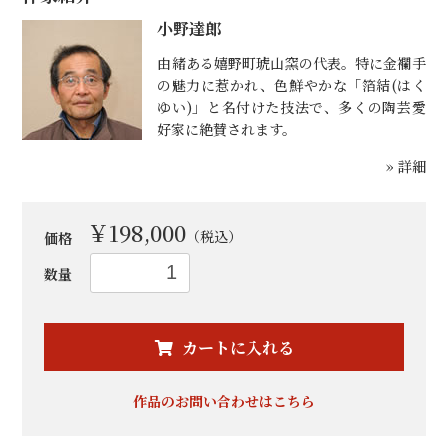
小野達郎
由緒ある嬉野町琥山窯の代表。特に金襴手
の魅力に惹かれ、色鮮やかな「箔結(はく
ゆい)」と名付けた技法で、多くの陶芸愛
好家に絶賛されます。
» 詳細
￥198,000
（税込）
価格
数量
お買い物を続ける
カートへ進む
カートに入れる
作品のお問い合わせはこちら