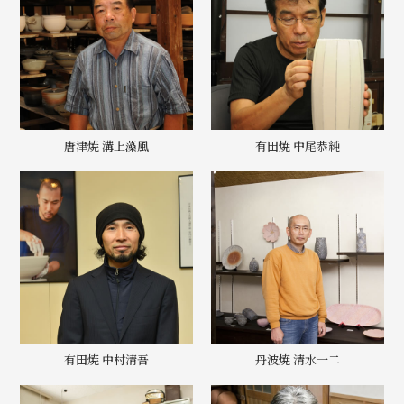
唐津焼 溝上藻風
有田焼 中尾恭純
有田焼 中村清吾
丹波焼 清水一二