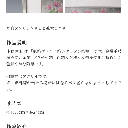
写真をクリックすると拡大します。
作品説明
小野達郎 作 「彩箔プラチナ箔シクラメン陶額」です。金襴手技
法を使い金箔､プラチナ箔、色箔など様々な箔を使用し製作した
色鮮やかな陶額です。
保護材はアクリルです。
※ 紫外線が当たる場所にはなるべく置かないようにして下さ
い。
サイズ
径47.5cm×高24cm
作家紹介