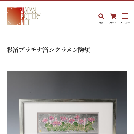
検索
カート
メニュー
彩箔プラチナ箔シクラメン陶額