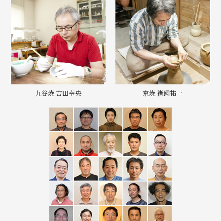
九谷焼 吉田幸央
京焼 猪飼祐一