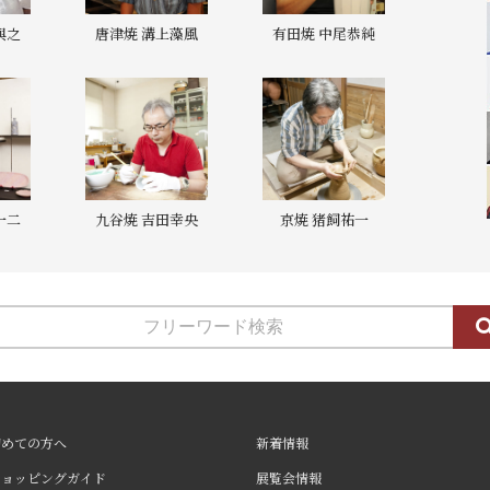
與之
唐津焼 溝上藻風
有田焼 中尾恭純
一二
九谷焼 吉田幸央
京焼 猪飼祐一
初めての方へ
新着情報
ショッピングガイド
展覧会情報