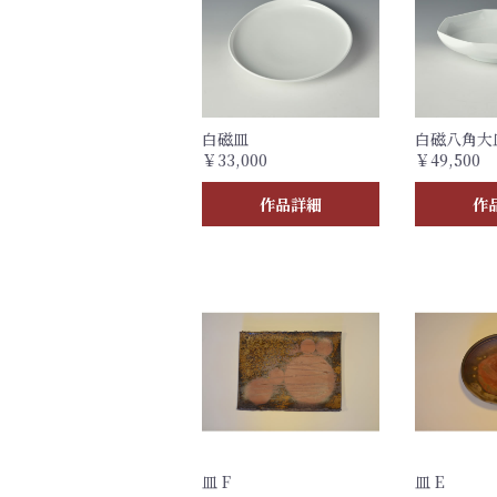
白磁皿
白磁八角大
￥33,000
￥49,500
作品詳細
作
皿 F
皿 E