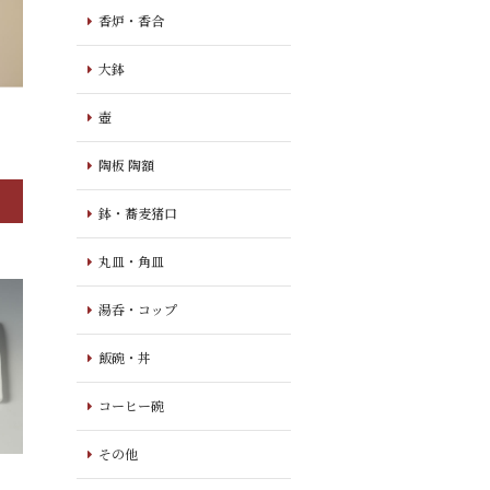
香炉・香合
大鉢
壺
陶板 陶額
鉢・蕎麦猪口
丸皿・角皿
湯呑・コップ
飯碗・丼
コーヒー碗
その他