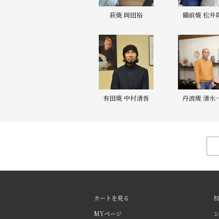
萩焼 岡田裕
備前焼 松井
有田焼 中村清吾
丹波焼 清水
カートを見る
MYページ