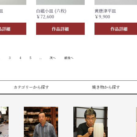
皿
白磁小皿 (六枚)
黄唐津平皿
￥72,600
￥9,900
品詳細
作品詳細
作品詳細
2
3
4
5
...
次へ
最後へ
カテゴリーから探す
焼き物から探す