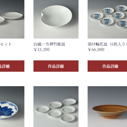
枚セット
白磁一方押竹彫皿
染付輪花皿（6枚入り
￥13,200
￥66,000
品詳細
作品詳細
作品詳細