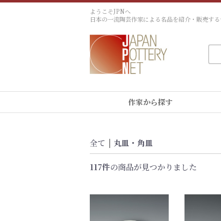
ようこそJPNへ
日本の一流陶芸作家による名品を紹介・販売する
作家から探す
全て
|
丸皿・角皿
117件
の商品が見つかりました