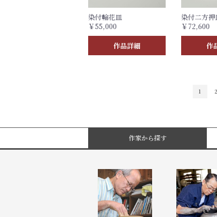
染付輪花皿
染付二方押
￥55,000
￥72,600
作品詳細
作
1
作家から探す