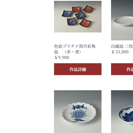
色絵プラチナ箔巧彩角
白磁皿 二
皿 （赤・青）
￥33,000
￥9,900
作品詳細
作