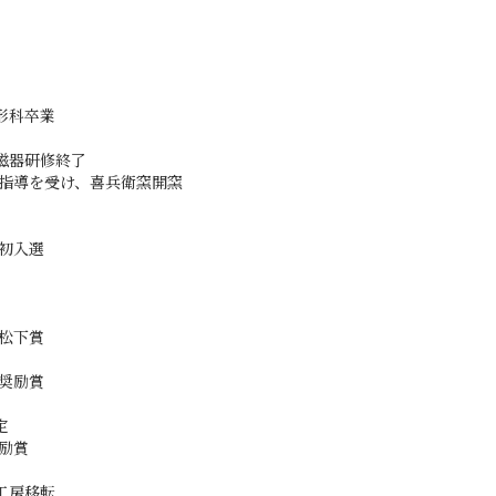
形科卒業
磁器研修終了
の指導を受け、喜兵衛窯開窯
 初入選
 松下賞
 奨励賞
定
励賞
工房移転