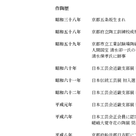
作陶歴
昭和三十八年
京都五条坂生まれ
昭和五十八年
京都府立陶工訓練校成
昭和五十九年
京都市立工業試験場陶
人間国宝 清水卯一氏
清水保孝氏に師事
昭和六十年
日本工芸会近畿支部展
昭和六十一年
日本伝統工芸展 初入選
昭和六十二年
日本工芸会近畿支部展
平成元年
日本工芸会近畿支部展
平成六年
日本工芸会正会員に認
嵯峨大覚寺花の陶展 奨
平成八年
京都府船井郡日吉町に