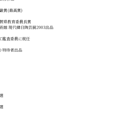
畿賞(最高賞)
滋賀県教育委員長賞
術館 現代韓日陶芸展2003出品
て鑑査委員に就任
り特待者出品
選
選