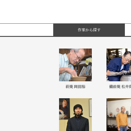
作家から探す
萩焼 岡田裕
備前焼 松井