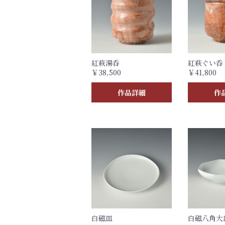
紅萩湯呑
紅萩ぐい呑 
￥38,500
￥41,800
作品詳細
作
白磁皿
白磁八角大