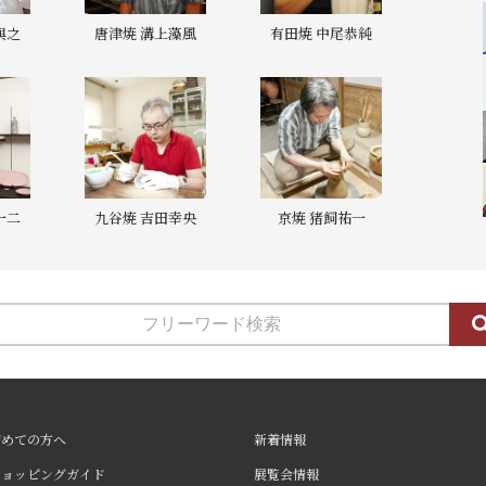
與之
唐津焼 溝上藻風
有田焼 中尾恭純
一二
九谷焼 吉田幸央
京焼 猪飼祐一
初めての方へ
新着情報
ショッピングガイド
展覧会情報