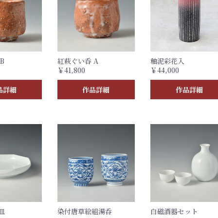
B
紅萩ぐい呑 A
釉泥彩花入
￥41,800
￥44,000
品詳細
作品詳細
作品詳細
皿
染付唐草絵組湯呑
白磁酒器セット