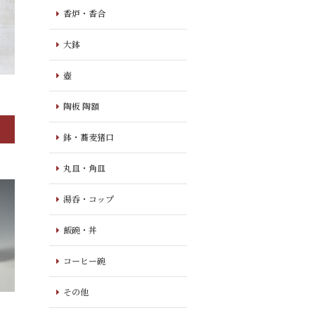
香炉・香合
大鉢
壺
陶板 陶額
鉢・蕎麦猪口
丸皿・角皿
湯呑・コップ
飯碗・丼
コーヒー碗
その他