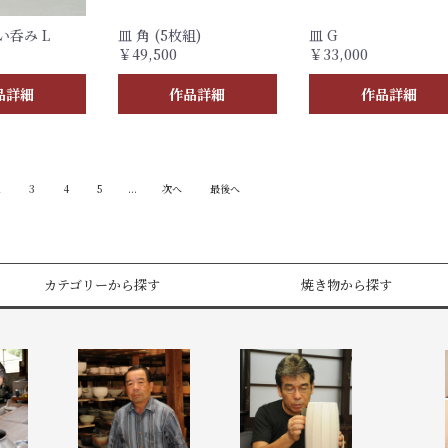
い呑み L
皿 角 (5枚組)
皿 G
￥49,500
￥33,000
品詳細
作品詳細
作品詳細
2
3
4
5
...
次へ
最後へ
カテゴリーから探す
焼き物から探す