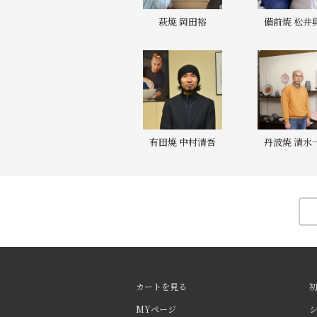
萩焼 岡田裕
備前焼 松井
有田焼 中村清吾
丹波焼 清水
カートを見る
MYページ