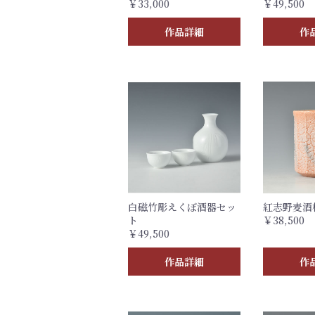
￥33,000
￥49,500
作品詳細
作
白磁竹彫えくぼ酒器セッ
紅志野麦酒
ト
￥38,500
￥49,500
作品詳細
作